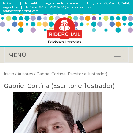
Mi Carrito
Mi perfil
Seguimiento del envío
Hortiguera 172, Piso 8A, CABA,
Argentina
Teléfono: +54 9 11 2835 5273 (solo mensajes ws)
contacto@riderchail.com
MENÚ
Toggle
navigat
Inicio
/ Autores / Gabriel Cortina (Escritor e ilustrador)
Gabriel Cortina (Escritor e ilustrador)