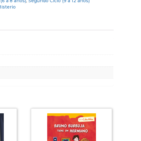
(6 a 8 años)
,
Segundo Ciclo (9 a 12 años)
isterio