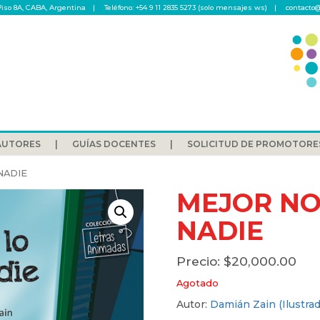
Piso 8A, CABA, Argentina
Teléfono: +54 9 11 2835 5273 (solo mensajes ws)
contacto@
AUTORES
GUÍAS DOCENTES
SOLICITUD DE PROMOTORE
NADIE
MEJOR NO
NADIE
$
20,000.00
Agotado
Autor:
Damián Zain (Ilustrad