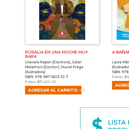
ROSALIA EN UNA NOCHE MUY
A BAÑA
RARA
Graciela Repún (Escritora), Julián
Laura Albi
Melantoni (Escritor), Muriel Frega
(Ilustrado
(Ilustradora)
ISBN: 97
ISBN: 978-987-1603-10-7
$
1
$
17,400.00
AGREG
AGREGAR AL CARRITO