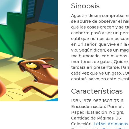
Sinopsis
Agustín desea comprobar e
se aburre de observar el na
que las cosas crecen y se t
cachorro pasó a ser un perr
sutil que no nos damos cuen
en un señor, que vive en la
vio. Según dicen, es un mag
malhumorado, con muchos a
montones de gatos. Quiere 
tardará en presentarse. Par
cada vez que ve un gato. ¿Q
contará, salvo en este cuen
Características
ISBN:
978-987-1603-75-6
Encuadernación:
Purmelt
Papel:
Ilustración 170 grs.
Cantidad de Páginas:
36
Colección:
Letras Animadas