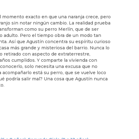
l momento exacto en que una naranja crece, pero
ranjo sin notar ningún cambio. La realidad prueba
ransforman como su perro Merlín, que de ser
o adulto. Pero el tiempo obra de un modo tan
ta. Así que Agustín concentra su espíritu curioso
 casa más grande y misteriosa del barrio. Nunca lo
o retirado con aspecto de extraterrestre,
ños cumplidos. Y comparte la vivienda con
conocerlo, solo necesita una excusa que no
a acompañarlo está su perro, que se vuelve loco
ué podría salir mal? Una cosa que Agustín nunca
to.