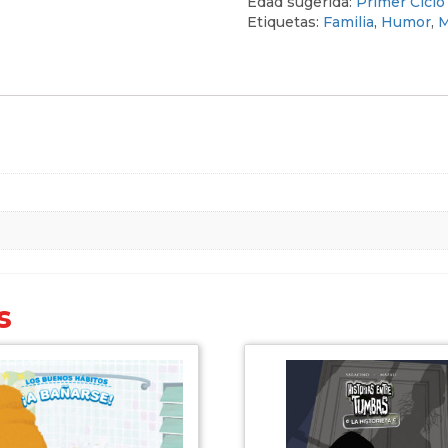
Edad sugerida:
Primer Ciclo 
Etiquetas:
Familia
,
Humor
,
M
s