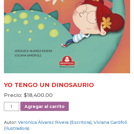
YO TENGO UN DINOSAURIO
$
18,400.00
YO
Agregar al carrito
TENGO
UN
Autor:
Verónica Álvarez Rivera (Escritora)
,
Viviana Garófoli
DINOSAURIO
(Ilustradora)
cantidad