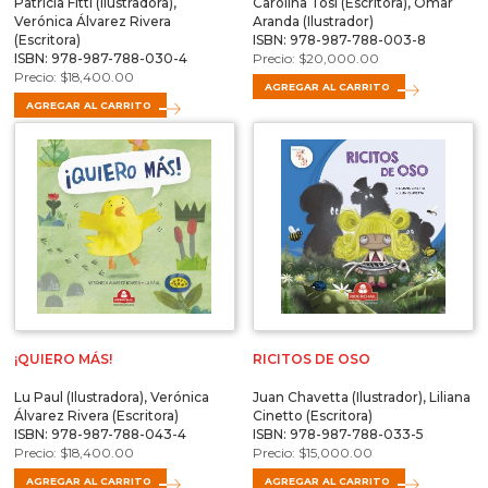
Patricia Fitti (Ilustradora),
Carolina Tosi (Escritora), Omar
Verónica Álvarez Rivera
Aranda (Ilustrador)
(Escritora)
ISBN: 978-987-788-003-8
ISBN: 978-987-788-030-4
$
20,000.00
$
18,400.00
AGREGAR AL CARRITO
AGREGAR AL CARRITO
¡QUIERO MÁS!
RICITOS DE OSO
Lu Paul (Ilustradora), Verónica
Juan Chavetta (Ilustrador), Liliana
Álvarez Rivera (Escritora)
Cinetto (Escritora)
ISBN: 978-987-788-043-4
ISBN: 978-987-788-033-5
$
18,400.00
$
15,000.00
AGREGAR AL CARRITO
AGREGAR AL CARRITO