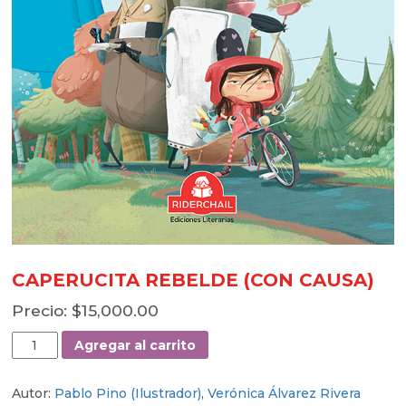
CAPERUCITA REBELDE (CON CAUSA)
$
15,000.00
CAPERUCITA
Agregar al carrito
REBELDE
(CON
Autor:
Pablo Pino (Ilustrador)
,
Verónica Álvarez Rivera
CAUSA)