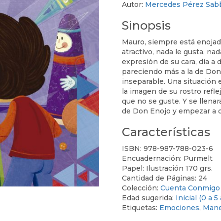
Autor:
Mercedes Pérez Sab
A
SU
Sinopsis
ANTOJO
cantidad
Mauro, siempre está enojad
atractivo, nada le gusta, nad
expresión de su cara, día a 
pareciendo más a la de Do
inseparable. Una situación 
la imagen de su rostro refl
que no se guste. Y se llena
de Don Enojo y empezar a di
Características
ISBN:
978-987-788-023-6
Encuadernación:
Purmelt
Papel:
Ilustración 170 grs.
Cantidad de Páginas:
24
Colección:
Cuenta Conmigo
Edad sugerida:
Inicial (0 a 5
Etiquetas:
Emociones
,
Manej