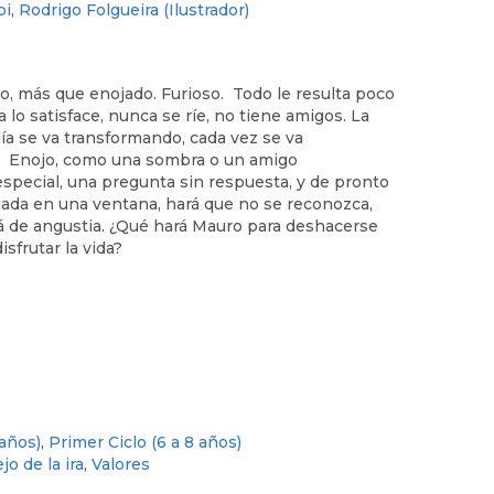
bi
,
Rodrigo Folgueira (Ilustrador)
o, más que enojado. Furioso. Todo le resulta poco
a lo satisface, nunca se ríe, no tiene amigos. La
día se va transformando, cada vez se va
n Enojo, como una sombra o un amigo
especial, una pregunta sin respuesta, y de pronto
ejada en una ventana, hará que no se reconozca,
rá de angustia. ¿Qué hará Mauro para deshacerse
sfrutar la vida?
 años)
,
Primer Ciclo (6 a 8 años)
o de la ira
,
Valores