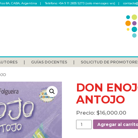
Piso 8A, CABA, Argentina
Teléfono: +54 9 11 2835 5273 (solo mensajes ws)
contacto@
AUTORES
GUÍAS DOCENTES
SOLICITUD DE PROMOTORE
OJO
DON ENOJ
ANTOJO
$
16,000.00
DON
Agregar al carrit
ENOJO
HACE