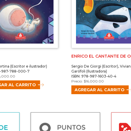
ENRICO EL CANTANTE DE 
rtina (Escritor e ilustrador)
Sergio De Giorgi (Escritor), Vivia
8-987-788-000-7
Garófoli (Ilustradora)
6,000.00
ISBN: 978-987-1603-40-4
$
16,000.00
AR AL CARRITO
AGREGAR AL CARRITO