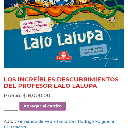
LOS INCREÍBLES DESCUBRIMIENTOS
DEL PROFESOR LALO LALUPA
$
18,000.00
LOS
Agregar al carrito
INCREÍBLES
DESCUBRIMIENTOS
Autor:
Fernando de Vedia (Escritor)
,
Rodrigo Folgueira
DEL
(Ilustrador)
PROFESOR