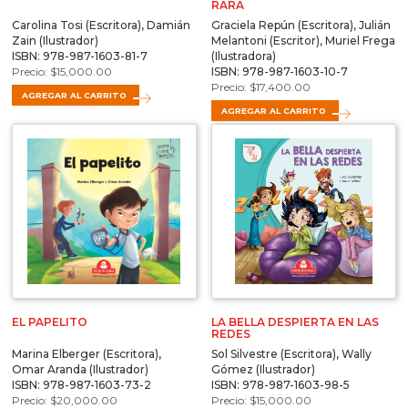
RARA
Carolina Tosi (Escritora), Damián
Graciela Repún (Escritora), Julián
Zain (Ilustrador)
Melantoni (Escritor), Muriel Frega
ISBN: 978-987-1603-81-7
(Ilustradora)
$
15,000.00
ISBN: 978-987-1603-10-7
$
17,400.00
AGREGAR AL CARRITO
AGREGAR AL CARRITO
EL PAPELITO
LA BELLA DESPIERTA EN LAS
REDES
Marina Elberger (Escritora),
Sol Silvestre (Escritora), Wally
Omar Aranda (Ilustrador)
Gómez (Ilustrador)
ISBN: 978-987-1603-73-2
ISBN: 978-987-1603-98-5
$
20,000.00
$
15,000.00