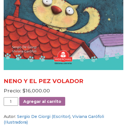
NENO Y EL PEZ VOLADOR
$
16,000.00
NENO
Agregar al carrito
Y
EL
Autor:
Sergio De Giorgi (Escritor)
,
Viviana Garófoli
PEZ
(Ilustradora)
VOLADOR