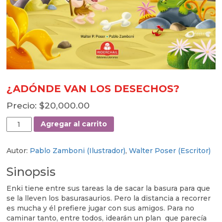
¿ADÓNDE VAN LOS DESECHOS?
$
20,000.00
¿ADÓNDE
Agregar al carrito
VAN
LOS
Autor:
Pablo Zamboni (Ilustrador)
,
Walter Poser (Escritor)
DESECHOS?
cantidad
Sinopsis
Enki tiene entre sus tareas la de sacar la basura para que
se la lleven los basurasaurios. Pero la distancia a recorrer
es mucha y él prefiere jugar con sus amigos. Para no
caminar tanto, entre todos, idearán un plan que parecía